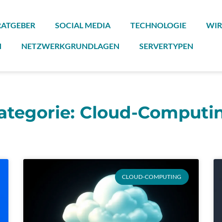
RATGEBER
SOCIAL MEDIA
TECHNOLOGIE
WIR
N
NETZWERKGRUNDLAGEN
SERVERTYPEN
ategorie: Cloud-Computi
Seite
Seite
Seite
Seite
Seite
CLOUD-COMPUTING