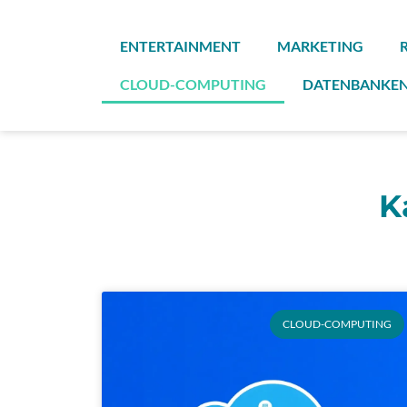
Zum
Inhalt
ENTERTAINMENT
MARKETING
springen
CLOUD-COMPUTING
DATENBANKE
K
CLOUD-COMPUTING