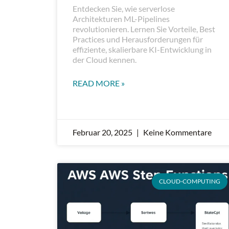
Entdecken Sie, wie serverlose
Architekturen ML-Pipelines
revolutionieren. Lernen Sie Vorteile, Best
Practices und Herausforderungen für
effiziente, skalierbare KI-Entwicklung in
der Cloud kennen.
READ MORE »
Februar 20, 2025
Keine Kommentare
CLOUD-COMPUTING