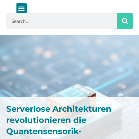
Zum
Inhalt
springen
Suche
Serverlose Architekturen
revolutionieren die
Quantensensorik-