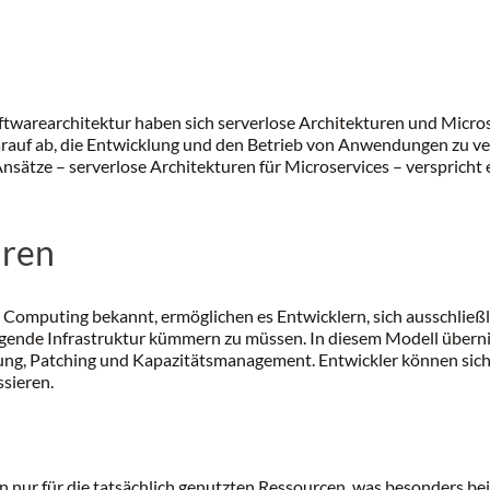
oftwarearchitektur haben sich serverlose Architekturen und Micros
 darauf ab, die Entwicklung und den Betrieb von Anwendungen zu v
sätze – serverlose Architekturen für Microservices – verspricht ei
uren
s Computing bekannt, ermöglichen es Entwicklern, sich ausschließ
iegende Infrastruktur kümmern zu müssen. In diesem Modell über
erung, Patching und Kapazitätsmanagement. Entwickler können sich
sieren.
nur für die tatsächlich genutzten Ressourcen, was besonders bei