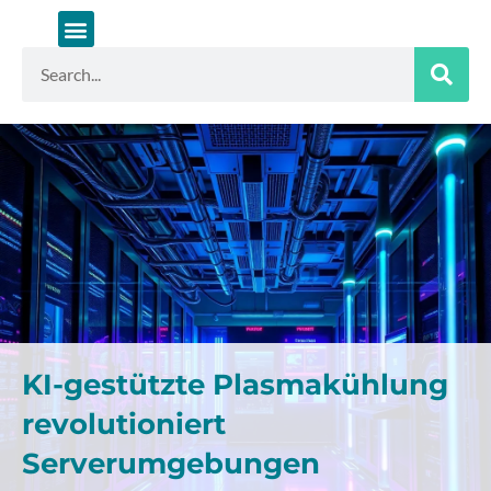
Zum
Inhalt
springen
Suche
KI-gestützte Plasmakühlung
revolutioniert
Serverumgebungen