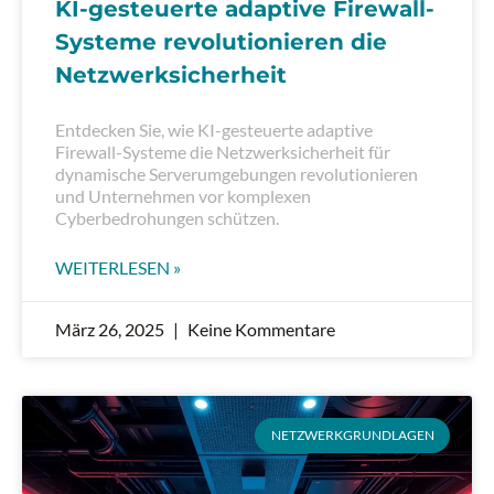
KI-gesteuerte adaptive Firewall-
Systeme revolutionieren die
Netzwerksicherheit
Entdecken Sie, wie KI-gesteuerte adaptive
Firewall-Systeme die Netzwerksicherheit für
dynamische Serverumgebungen revolutionieren
und Unternehmen vor komplexen
Cyberbedrohungen schützen.
WEITERLESEN »
März 26, 2025
Keine Kommentare
NETZWERKGRUNDLAGEN