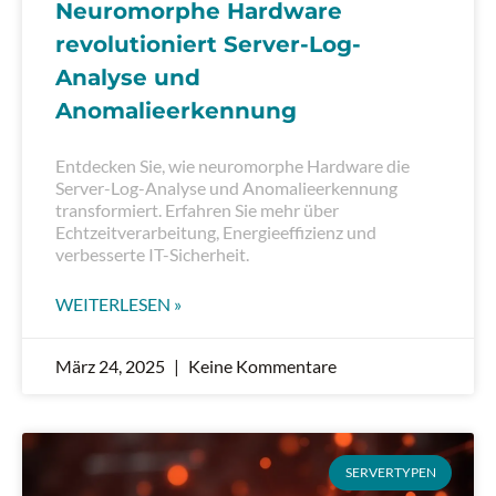
Neuromorphe Hardware
revolutioniert Server-Log-
Analyse und
Anomalieerkennung
Entdecken Sie, wie neuromorphe Hardware die
Server-Log-Analyse und Anomalieerkennung
transformiert. Erfahren Sie mehr über
Echtzeitverarbeitung, Energieeffizienz und
verbesserte IT-Sicherheit.
WEITERLESEN »
März 24, 2025
Keine Kommentare
SERVERTYPEN